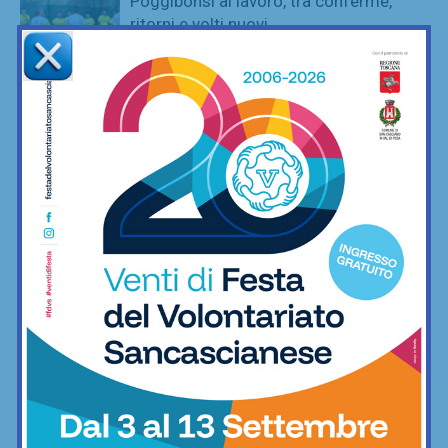
Poggibonsi al lavoro, tra conferme,
ritorni e volti nuovi
Calcio
Adesso è proprio ufficiale: il Grassina
giocherà in Serie D nella prossima
stagione
Calcio
Poggibonsi, il nuovo allenatore per
l’Eccellenza è Marco Guidi
Calcio
Anastasia Chechi, figlia di Jury,
convocata nella Nazionale Young
Riders agli Europei di equitazione
Equitazione
È ripescaggio: il Grassina fa festa e
torna in Serie D dopo 5 anni
Calcio