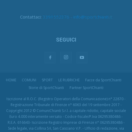
Contattaci:
3391552376 - info@sportchianti.it
SEGUICI
HOME
COMUNI
SPORT
LE RUBRICHE
Facce da SportChianti
Storie di SportChianti
Partner SportChianti
Iscrizione al R.O.C. (Registro Operatori della Comunicazione) n° 22870 -
Registrazione Tribunale di Firenze n° 6063 del 19 settembre 2017 -
Copyright 2012 © ComuniChianti S.r.l. a capitale ridotto, capitale sociale
Euro 4.000 interamente versato - Codice fiscale/P.Iva 06295380486 -
R.E.A. 616643- Iscrizione Registro Imprese di Firenze n° 06295380486 -
Sede legale, via Collina 5/i, San Casciano V.P. - Ufficio di redazione, via