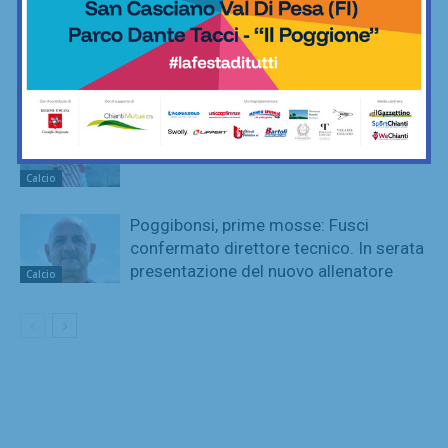
SportLab21 non va in vacanza: palestra
aperta per tutto il mese di agosto
Fitness
San Polo, un Niccolò Nocentini in più…
nel motore: altro nuovo acquisto
Calcio
Poggibonsi, prime mosse: Fusci
confermato direttore tecnico. In serata
presentazione del nuovo allenatore
Calcio