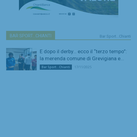
BAR SPORT...CHIANTI
Bar Sport...Chianti
E dopo il derby… ecco il “terzo tempo”:
la merenda comune di Grevigiana e...
17/11/2025
Bar Sport...Chianti