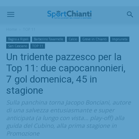
Home
TOP 11
Bagno a Ripoli
Barberino Tavarnelle
Calcio
Greve in Chianti
Impruneta
San Casciano
TOP 11
Un tridente pazzesco per la
Top 11: due capocannonieri,
7 gol domenica, 45 in
stagione
Sulla panchina torna Jacopo Bonciani, autore
di una salvezza entusiasmante e super
anticipata (a lungo con vista... play-off) alla
guida del Cubino, alla prima stagione in
Promozione