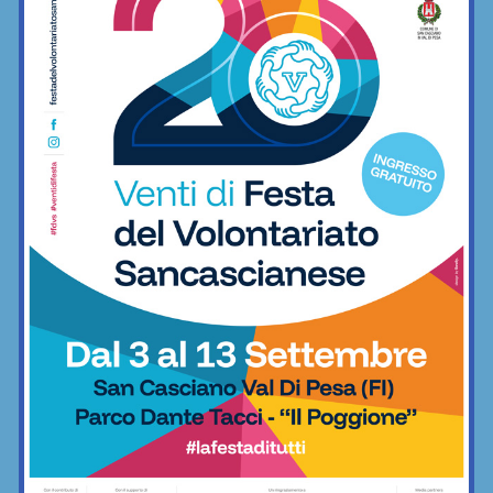
aperta per tutto il mese di agosto
Fitness
San Polo, un Niccolò Nocentini in più…
nel motore: altro nuovo acquisto
Calcio
Poggibonsi, prime mosse: Fusci
confermato direttore tecnico. In serata
presentazione del nuovo allenatore
Calcio
La Virtus Lilliano e il ripescaggio in
Seconda: “Una gioia immensa. Pronti
ad affrontare la nuova avventura”
Calcio
Grassina al lavoro per la stagione
2026/27, sospeso ancora tra due
categorie
Calcio