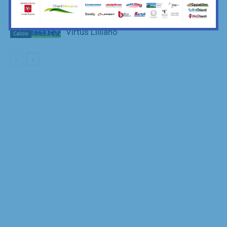
Sette ripescaggi per la Seconda
Categoria 2026/27: fa festa anche la
Virtus Lilliano
Calcio