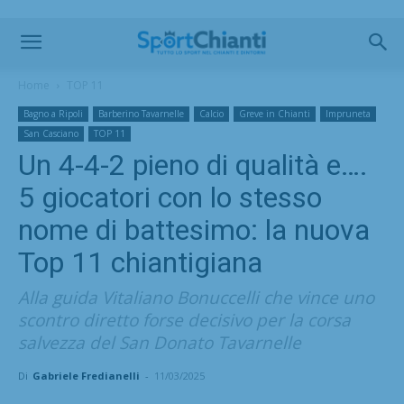
Home
TOP 11
Bagno a Ripoli
Barberino Tavarnelle
Calcio
Greve in Chianti
Impruneta
San Casciano
TOP 11
Un 4-4-2 pieno di qualità e….
5 giocatori con lo stesso
nome di battesimo: la nuova
Top 11 chiantigiana
Alla guida Vitaliano Bonuccelli che vince uno
scontro diretto forse decisivo per la corsa
salvezza del San Donato Tavarnelle
Di
Gabriele Fredianelli
-
11/03/2025