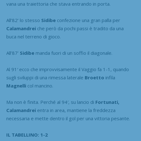
vana una traiettoria che stava entrando in porta.
All’82’ lo stesso
Sidibe
confezione una gran palla per
Calamandrei
che però da pochi passi è tradito da una
buca nel terreno di gioco.
All’87’
Sidibe
manda fuori di un soffio il diagonale.
Al 91′ ecco che improvvisamente il Vaggio fa 1-1, quando
sugli sviluppi di una rimessa laterale
Broetto
infila
Magnelli
col mancino.
Ma non è finita. Perché al 94′, su lancio di
Fortunati,
Calamandrei
entra in area, mantiene la freddezza
necessaria e mette dentro il gol per una vittoria pesante.
IL TABELLINO: 1-2