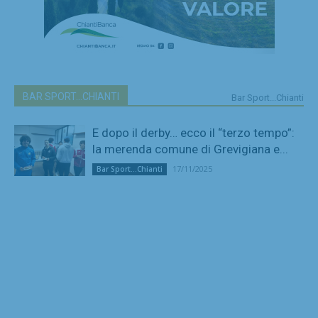
BAR SPORT...CHIANTI
Bar Sport...Chianti
E dopo il derby… ecco il “terzo tempo”:
la merenda comune di Grevigiana e...
17/11/2025
Bar Sport...Chianti