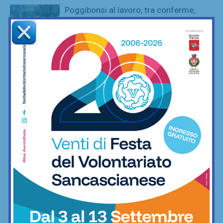
Poggibonsi al lavoro, tra conferme,
ritorni e volti nuovi
Calcio
Adesso è proprio ufficiale: il Grassina
giocherà in Serie D nella prossima
stagione
Calcio
Poggibonsi, il nuovo allenatore per
l’Eccellenza è Marco Guidi
Calcio
È ripescaggio: il Grassina fa festa e
torna in Serie D dopo 5 anni
Calcio
San Polo, un Niccolò Nocentini in più…
nel motore: altro nuovo acquisto