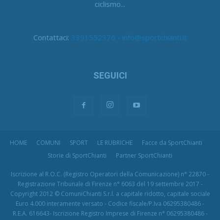
ciclismo...
Contattaci:
3391552376 - info@sportchianti.it
SEGUICI
HOME
COMUNI
SPORT
LE RUBRICHE
Facce da SportChianti
Storie di SportChianti
Partner SportChianti
Iscrizione al R.O.C. (Registro Operatori della Comunicazione) n° 22870 -
Registrazione Tribunale di Firenze n° 6063 del 19 settembre 2017 -
Copyright 2012 © ComuniChianti S.r.l. a capitale ridotto, capitale sociale
Euro 4.000 interamente versato - Codice fiscale/P.Iva 06295380486 -
R.E.A. 616643- Iscrizione Registro Imprese di Firenze n° 06295380486 -