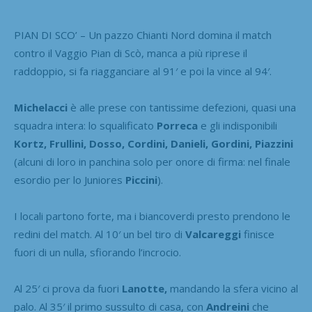
PIAN DI SCO’ – Un pazzo Chianti Nord domina il match
contro il Vaggio Pian di Scò, manca a più riprese il
raddoppio, si fa riagganciare al 91′ e poi la vince al 94′.
Michelacci
è alle prese con tantissime defezioni, quasi una
squadra intera: lo squalificato
Porreca
e gli indisponibili
Kortz, Frullini, Dosso, Cordini, Danieli, Gordini, Piazzini
(alcuni di loro in panchina solo per onore di firma: nel finale
esordio per lo Juniores
Piccini
).
I locali partono forte, ma i biancoverdi presto prendono le
redini del match. Al 10′ un bel tiro di
Valcareggi
finisce
fuori di un nulla, sfiorando l’incrocio.
Al 25′ ci prova da fuori
Lanotte,
mandando la sfera vicino al
palo. Al 35′ il primo sussulto di casa, con
Andreini
che