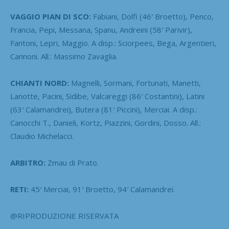
VAGGIO
PIAN DI SCO:
Fabiani, Dolfi (46′ Broetto), Penco,
Francia, Pepi, Messana, Spanu, Andreini (58′ Parivir),
Fantoni, Lepri, Maggio. A disp.: Sciorpees, Bega, Argentieri,
Cannoni. All.: Massimo Zavaglia.
CHIANTI NORD:
Magnelli, Sormani, Fortunati, Manetti,
Lanotte, Pacini, Sidibe, Valcareggi (86′ Costantini), Latini
(63′ Calamandrei), Butera (81′ Piccini), Merciai. A disp.:
Canocchi T., Danieli, Kortz, Piazzini, Gordini, Dosso. All.:
Claudio Michelacci.
ARBITRO:
Zmau di Prato.
RETI:
45′ Merciai, 91′ Broetto, 94′ Calamandrei.
@RIPRODUZIONE RISERVATA