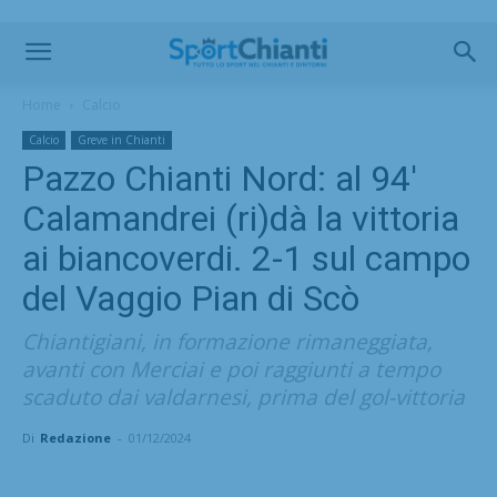
Home
Calcio
Calcio
Greve in Chianti
Pazzo Chianti Nord: al 94′
Calamandrei (ri)dà la vittoria
ai biancoverdi. 2-1 sul campo
del Vaggio Pian di Scò
Chiantigiani, in formazione rimaneggiata,
avanti con Merciai e poi raggiunti a tempo
scaduto dai valdarnesi, prima del gol-vittoria
Di
Redazione
-
01/12/2024