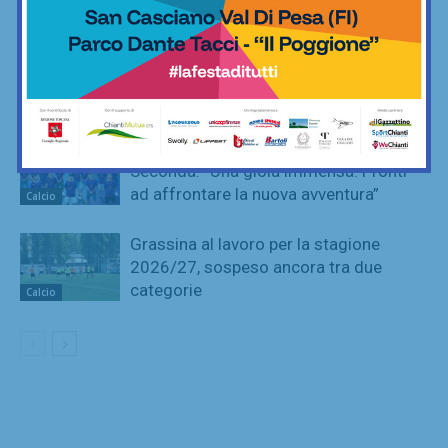
Calcio
Poggibonsi, prime mosse: Fusci
confermato direttore tecnico. In serata
presentazione del nuovo allenatore
Calcio
La Virtus Lilliano e il ripescaggio in
Seconda: “Una gioia immensa. Pronti
ad affrontare la nuova avventura”
Calcio
Grassina al lavoro per la stagione
2026/27, sospeso ancora tra due
categorie
Calcio