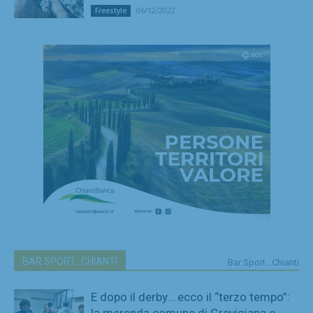
06/12/2022
Freestyle
BAR SPORT...CHIANTI
Bar Sport...Chianti
E dopo il derby… ecco il “terzo tempo”: