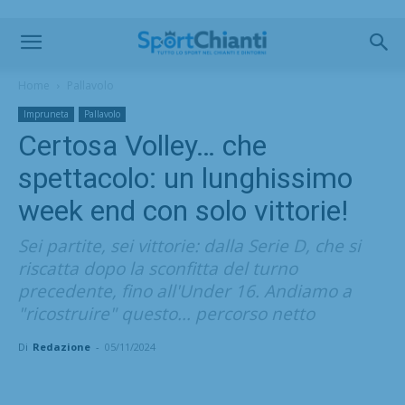
Home
Pallavolo
Impruneta
Pallavolo
Certosa Volley… che
spettacolo: un lunghissimo
week end con solo vittorie!
Sei partite, sei vittorie: dalla Serie D, che si
riscatta dopo la sconfitta del turno
precedente, fino all'Under 16. Andiamo a
"ricostruire" questo... percorso netto
Di
Redazione
-
05/11/2024