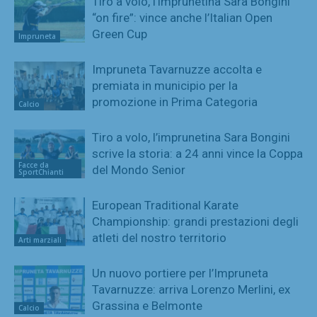
Tiro a volo, l’imprunetina Sara Bongini
“on fire”: vince anche l’Italian Open
Green Cup
Impruneta
Impruneta Tavarnuzze accolta e
premiata in municipio per la
promozione in Prima Categoria
Calcio
Tiro a volo, l’imprunetina Sara Bongini
scrive la storia: a 24 anni vince la Coppa
Facce da
del Mondo Senior
SportChianti
European Traditional Karate
Championship: grandi prestazioni degli
atleti del nostro territorio
Arti marziali
Un nuovo portiere per l’Impruneta
Tavarnuzze: arriva Lorenzo Merlini, ex
Grassina e Belmonte
Calcio