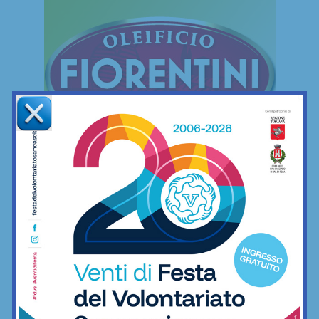
FREESTYLE
Freestyle
Le mie camminate mettendo ai piedi… il
minimo indispensabile
06/12/2022
Freestyle