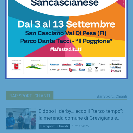
BAR SPORT...CHIANTI
Bar Sport...Chianti
E dopo il derby… ecco il “terzo tempo”:
la merenda comune di Grevigiana e...
17/11/2025
Bar Sport...Chianti