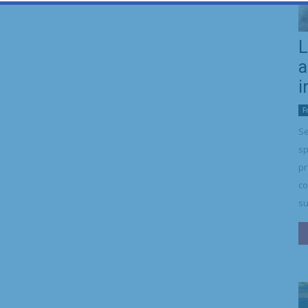
L
a
i
F
Se
sp
pr
co
su