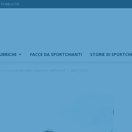
PUBBLICITA’
RUBRICHE
FACCE DA SPORTCHIANTI
STORIE DI SPORTCH
di rossoverde nello scudetto dell’Inter!”
IMG_7328