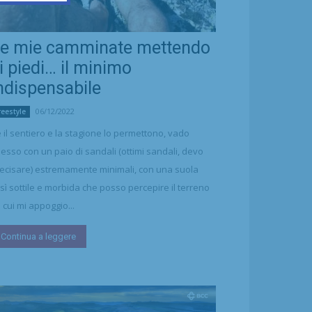
e mie camminate mettendo
i piedi… il minimo
ndispensabile
06/12/2022
reestyle
 il sentiero e la stagione lo permettono, vado
esso con un paio di sandali (ottimi sandali, devo
ecisare) estremamente minimali, con una suola
sì sottile e morbida che posso percepire il terreno
 cui mi appoggio...
Continua a leggere