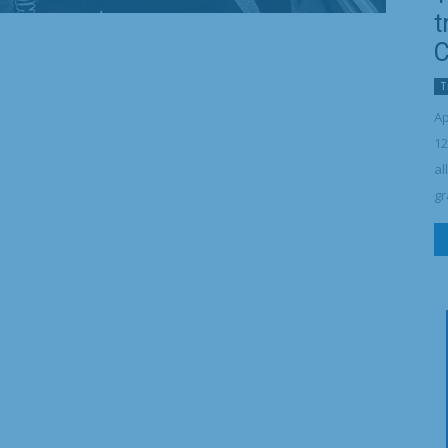
t
C
T
Ap
12
al
gr