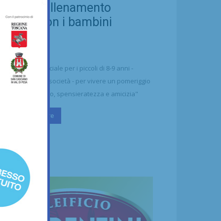
ellezza: allenamento
nsieme con i bambini
aharawi
21/07/2026
alcio
n'occasione speciale per i piccoli di 8-9 anni -
ttolineano dalla società - per vivere un pomeriggio
 puro divertimento, spensieratezza e amicizia"
Continua a leggere