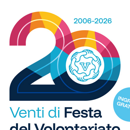
b
i
S
C
"U
so
di