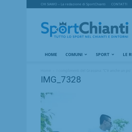
CHI SIAMO – La redazione di SportChianti
CONTATTI
SportChianti
HOME
COMUNI
SPORT
LE 
Home
I complimenti del Grassina: “C’è anche un po’ 
IMG_7328