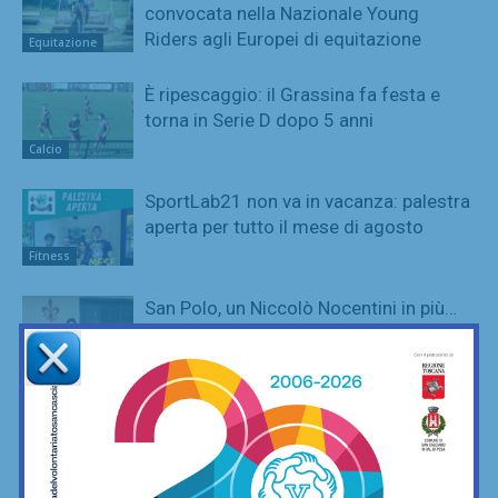
convocata nella Nazionale Young
Riders agli Europei di equitazione
Equitazione
È ripescaggio: il Grassina fa festa e
torna in Serie D dopo 5 anni
Calcio
SportLab21 non va in vacanza: palestra
aperta per tutto il mese di agosto
Fitness
San Polo, un Niccolò Nocentini in più…
nel motore: altro nuovo acquisto
Calcio
Poggibonsi, prime mosse: Fusci
confermato direttore tecnico. In serata
presentazione del nuovo allenatore
Calcio