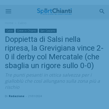
Home
Calcio
Calcio
Greve in Chianti
San Casciano
Doppietta di Salsi nella
ripresa, la Grevigiana vince 2-
0 il derby col Mercatale (che
sbaglia un rigore sullo 0-0)
Tre punti pesanti in ottica salvezza per i
gialloblù che così allungano sulla zona più a
rischio
Di
Redazione
-
21/01/2024