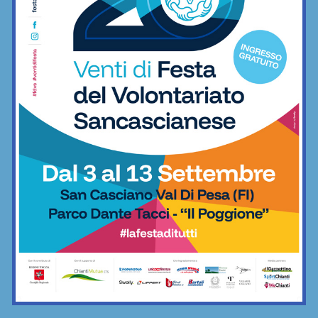
La Virtus Lilliano e il ripescaggio in
Seconda: “Una gioia immensa. Pronti
ad affrontare la nuova avventura”
Calcio
Grassina al lavoro per la stagione
2026/27, sospeso ancora tra due
categorie
Calcio
Sette ripescaggi per la Seconda
Categoria 2026/27: fa festa anche la
Virtus Lilliano
Calcio
Vittoria il rimonta contro i giovani viola:
2-1 Rondinella nella prima amichevole
Calcio