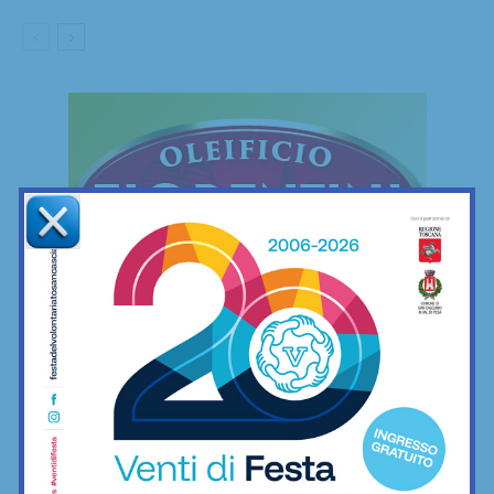
FREESTYLE
Freestyle
Le mie camminate mettendo ai piedi… il