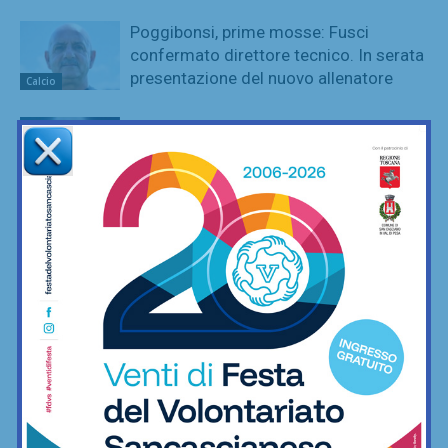
Poggibonsi, prime mosse: Fusci
confermato direttore tecnico. In serata
presentazione del nuovo allenatore
Calcio
La Virtus Lilliano e il ripescaggio in
Seconda: “Una gioia immensa. Pronti
ad affrontare la nuova avventura”
Calcio
Grassina al lavoro per la stagione
2026/27, sospeso ancora tra due
categorie
Calcio
Sette ripescaggi per la Seconda
Categoria 2026/27: fa festa anche la
Virtus Lilliano
Calcio
Vittoria il rimonta contro i giovani viola:
2-1 Rondinella nella prima amichevole