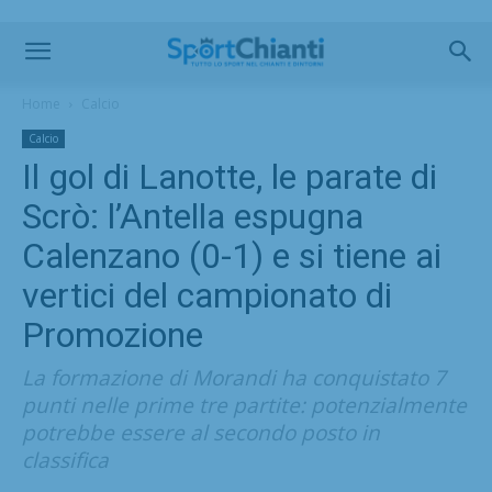
Home
Calcio
Calcio
Il gol di Lanotte, le parate di
Scrò: l’Antella espugna
Calenzano (0-1) e si tiene ai
vertici del campionato di
Promozione
La formazione di Morandi ha conquistato 7
punti nelle prime tre partite: potenzialmente
potrebbe essere al secondo posto in
classifica