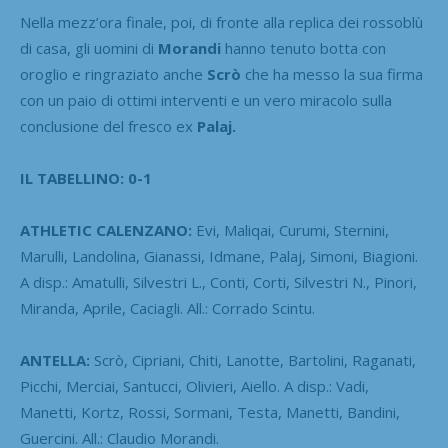
Nella mezz’ora finale, poi, di fronte alla replica dei rossoblù
di casa, gli uomini di
Morandi
hanno tenuto botta con
oroglio e ringraziato anche
Scrò
che ha messo la sua firma
con un paio di ottimi interventi e un vero miracolo sulla
conclusione del fresco ex
Palaj.
IL TABELLINO: 0-1
ATHLETIC CALENZANO:
Evi, Maliqai, Curumi, Sternini,
Marulli, Landolina, Gianassi, Idmane, Palaj, Simoni, Biagioni.
A disp.: Amatulli, Silvestri L., Conti, Corti, Silvestri N., Pinori,
Miranda, Aprile, Caciagli. All.: Corrado Scintu.
ANTELLA:
Scrò, Cipriani, Chiti, Lanotte, Bartolini, Raganati,
Picchi, Merciai, Santucci, Olivieri, Aiello. A disp.: Vadi,
Manetti, Kortz, Rossi, Sormani, Testa, Manetti, Bandini,
Guercini. All.: Claudio Morandi.