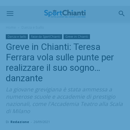
Home
Danza e ballo
Danza e ballo
Facce da SportChianti
Greve in Chianti
Greve in Chianti: Teresa
Ferrara vola sulle punte per
realizzare il suo sogno…
danzante
La giovane grevigiana è stata ammessa a
numerose scuole e accademie di prestigio
nazionali, come l'Accademia Teatro alla Scala
di Milano
Di
Redazione
-
26/09/2021