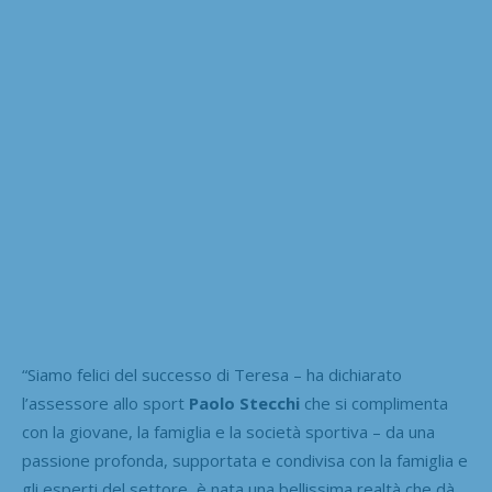
“Siamo felici del successo di Teresa – ha dichiarato
l’assessore allo sport
Paolo Stecchi
che si complimenta
con la giovane, la famiglia e la società sportiva – da una
passione profonda, supportata e condivisa con la famiglia e
gli esperti del settore, è nata una bellissima realtà che dà