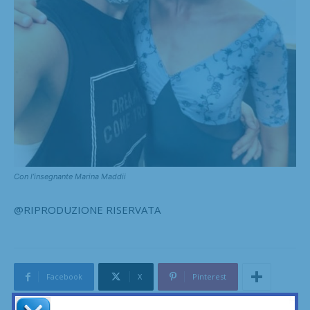
Con l’insegnante Marina Maddii
@RIPRODUZIONE RISERVATA
Facebook
X
Pinterest