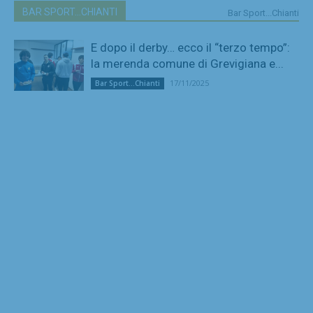
BAR SPORT...CHIANTI
Bar Sport...Chianti
E dopo il derby… ecco il “terzo tempo”:
la merenda comune di Grevigiana e...
17/11/2025
Bar Sport...Chianti