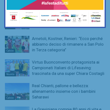
Calcio
San Polo, un Niccolò Nocentini in più…
nel motore: altro nuovo acquisto
Calcio
Arnetoli, Kostner, Renieri: “Ecco perché
abbiamo deciso di rimanere a San Polo
in Terza categoria”
Calcio
Virtus Buonconvento protagonista ai
Campionati Italiani di Lifesaving:
trascinata da una super Chiara Costagli
Nuoto
Real Chianti, pallone e bellezza:
allenamento insieme con i bambini
Saharawi
Calcio
La Grevigiana compie 80 anni di vita e