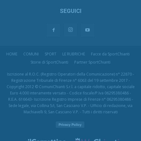
SEGUICI
HOME
COMUNI
SPORT
LE RUBRICHE
Facce da SportChianti
Storie di SportChianti
Partner SportChianti
Iscrizione al R.O.C. (Registro Operatori della Comunicazione) n° 22870 -
Registrazione Tribunale di Firenze n° 6063 del 19 settembre 2017 -
Copyright 2012 © ComuniChianti S.r.l. a capitale ridotto, capitale sociale
Euro 4.000 interamente versato - Codice fiscale/P.Iva 06295380486 -
R.E.A. 616643- Iscrizione Registro Imprese di Firenze n° 06295380486 -
Sede legale, via Collina 5/i, San Casciano V.P. - Ufficio di redazione, via
Machiavelli 9, San Casciano V.P. - Tutti i diritti riservati