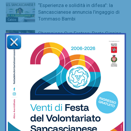
“Esperienza e solidità in difesa”: la
Sancascianese annuncia l’ingaggio di
Tommaso Bambi
Calcio
Champions Cup Fratres: Porta Gippina
campione, spinto da una tifoseria
pazzesca
Calcetto
League Cup: Nutini e De Luca ai
supplementari danno la coppa a Virtus
Freschello
Calcetto
Champions Cup Amatori, vincono i
montespertolesi di Cantera ai rigori
contro Fc Crimi
Calcetto
League Cup Amatori, incredibile
rimonta di Ortimino: da 0-2 a 2-2, per
poi vincerla ai supplementari