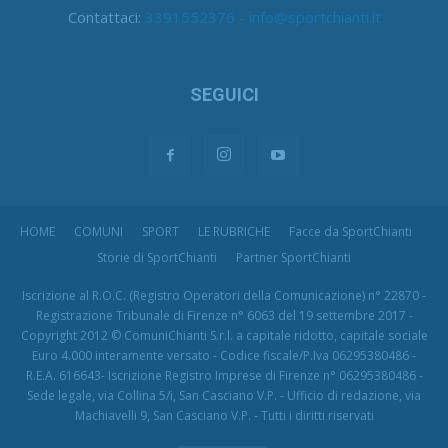
Contattaci:
3391552376 - info@sportchianti.it
SEGUICI
HOME
COMUNI
SPORT
LE RUBRICHE
Facce da SportChianti
Storie di SportChianti
Partner SportChianti
Iscrizione al R.O.C. (Registro Operatori della Comunicazione) n° 22870 -
Registrazione Tribunale di Firenze n° 6063 del 19 settembre 2017 -
Copyright 2012 © ComuniChianti S.r.l. a capitale ridotto, capitale sociale
Euro 4.000 interamente versato - Codice fiscale/P.Iva 06295380486 -
R.E.A. 616643- Iscrizione Registro Imprese di Firenze n° 06295380486 -
Sede legale, via Collina 5/i, San Casciano V.P. - Ufficio di redazione, via
Machiavelli 9, San Casciano V.P. - Tutti i diritti riservati