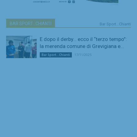
BAR SPORT...CHIANTI
Bar Sport...Chianti
E dopo il derby… ecco il “terzo tempo”:
la merenda comune di Grevigiana e...
17/11/2025
Bar Sport...Chianti