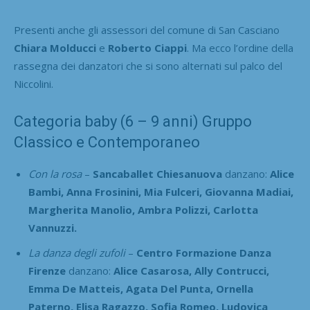
Presenti anche gli assessori del comune di San Casciano
Chiara Molducci
e
Roberto Ciappi
. Ma ecco l’ordine della
rassegna dei danzatori che si sono alternati sul palco del
Niccolini.
Categoria baby (6 – 9 anni) Gruppo
Classico e Contemporaneo
Con la rosa
–
Sancaballet Chiesanuova
danzano:
Alice
Bambi, Anna Frosinini, Mia Fulceri, Giovanna Madiai,
Margherita Manolio, Ambra Polizzi, Carlotta
Vannuzzi.
La danza degli zufoli
–
Centro Formazione Danza
Firenze
danzano:
Alice Casarosa, Ally Contrucci,
Emma De Matteis, Agata Del Punta, Ornella
Paterno, Elisa Ragazzo, Sofia Romeo, Ludovica