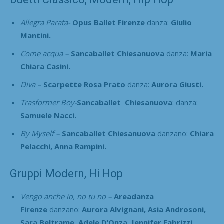
Allegra Parata-
Opus Ballet Firenze
danza:
Giulio
Mantini.
Come acqua –
Sancaballet Chiesanuova
danza:
Maria
Chiara Casini.
Diva –
Scarpette Rosa Prato
danza:
Aurora Giusti.
Trasformer Boy-
Sancaballet Chiesanuova
: danza:
Samuele Nacci.
By Myself –
Sancaballet Chiesanuova
danzano:
Chiara
Pelacchi, Anna Rampini.
Gruppi Modern, Hi Hop
Vengo anche io, no tu no –
Areadanza
Firenze
danzano:
Aurora Alvignani, Asia Androsoni,
Sara Beltrame, Adele D’Onza, Jennifer Fabrizzi,