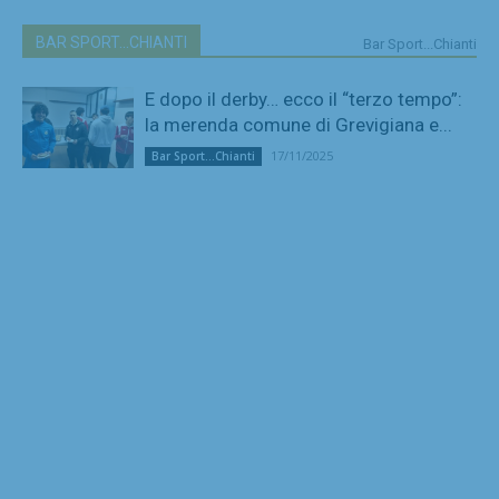
BAR SPORT...CHIANTI
Bar Sport...Chianti
E dopo il derby… ecco il “terzo tempo”:
la merenda comune di Grevigiana e...
17/11/2025
Bar Sport...Chianti