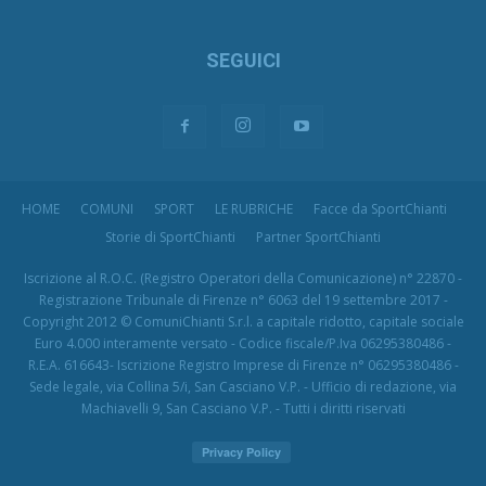
SEGUICI
HOME
COMUNI
SPORT
LE RUBRICHE
Facce da SportChianti
Storie di SportChianti
Partner SportChianti
Iscrizione al R.O.C. (Registro Operatori della Comunicazione) n° 22870 -
Registrazione Tribunale di Firenze n° 6063 del 19 settembre 2017 -
Copyright 2012 © ComuniChianti S.r.l. a capitale ridotto, capitale sociale
Euro 4.000 interamente versato - Codice fiscale/P.Iva 06295380486 -
R.E.A. 616643- Iscrizione Registro Imprese di Firenze n° 06295380486 -
Sede legale, via Collina 5/i, San Casciano V.P. - Ufficio di redazione, via
Machiavelli 9, San Casciano V.P. - Tutti i diritti riservati