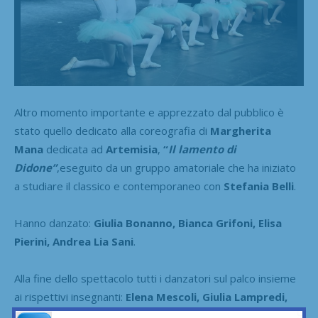
Altro momento importante e apprezzato dal pubblico è
stato quello dedicato alla coreografia di
Margherita
Mana
dedicata ad
Artemisia
,
“
Il lamento di
Didone”
,eseguito da un gruppo amatoriale che ha iniziato
a studiare il classico e contemporaneo con
Stefania Belli
.
Hanno danzato:
Giulia Bonanno, Bianca Grifoni, Elisa
Pierini, Andrea Lia Sani
.
Alla fine dello spettacolo tutti i danzatori sul palco insieme
ai rispettivi insegnanti:
Elena Mescoli, Giulia Lampredi,
Angela Mugnai, Elena Giardini, Chiara Basile, Elisa