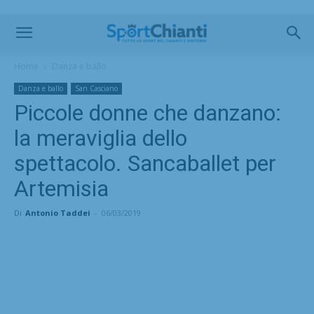
Home
Danza e ballo
Danza e ballo
San Casciano
Piccole donne che danzano:
la meraviglia dello
spettacolo. Sancaballet per
Artemisia
Di
Antonio Taddei
-
06/03/2019