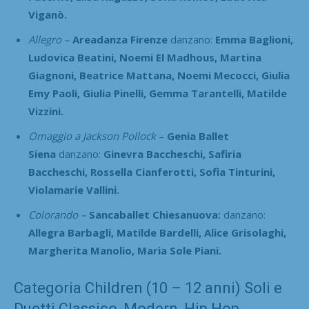
Viganò.
Allegro –
Areadanza Firenze
danzano:
Emma Baglioni,
Ludovica Beatini, Noemi El Madhous, Martina
Giagnoni, Beatrice Mattana, Noemi Mecocci, Giulia
Emy Paoli, Giulia Pinelli, Gemma Tarantelli, Matilde
Vizzini.
Omaggio a Jackson Pollock
–
Genia Ballet
Siena
danzano:
Ginevra Baccheschi, Safiria
Baccheschi, Rossella Cianferotti, Sofia Tinturini,
Violamarie Vallini.
Colorando –
Sancaballet Chiesanuova:
danzano:
Allegra Barbagli, Matilde Bardelli, Alice Grisolaghi,
Margherita Manolio, Maria Sole Piani.
Categoria Children (10 – 12 anni) Soli e
Duetti Classico, Modern, Hip Hop