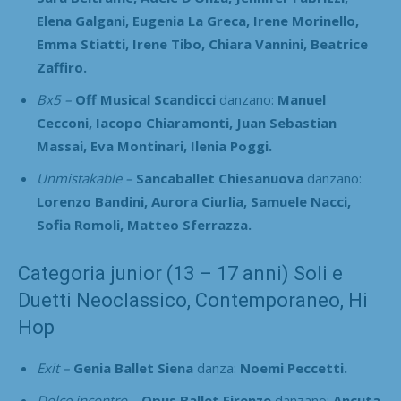
Elena Galgani, Eugenia La Greca, Irene Morinello,
Emma Stiatti, Irene Tibo, Chiara Vannini, Beatrice
Zaffiro.
Bx5 –
Off Musical Scandicci
danzano:
Manuel
Cecconi, Iacopo Chiaramonti, Juan Sebastian
Massai, Eva Montinari, Ilenia Poggi.
Unmistakable –
Sancaballet Chiesanuova
danzano:
Lorenzo Bandini, Aurora Ciurlia, Samuele Nacci,
Sofia Romoli, Matteo Sferrazza.
Categoria junior (13 – 17 anni) Soli e
Duetti Neoclassico, Contemporaneo, Hi
Hop
Exit –
Genia Ballet Siena
danza:
Noemi Peccetti.
Dolce incontro –
Opus Ballet Firenze
danzano:
Ancuta