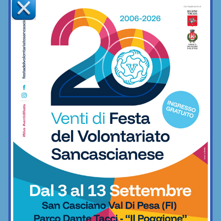
Bellini, Valentina Rossi, Greta Fantechi
.
Per loro un omaggio floreale, dopodiché la giuria ha
assegnato le Borse di Studio, premi, riconoscimenti mentre
Annalisa Saviozzi
ha distribuito i gadget della Uisp
Firenze.
Tanti applausi e grande soddisfazione per l’ottima riuscita
da parte di
Stefania Belli
. Che con Sancaballet ha,
nuovamente, fatto centro.
Antonio Taddei
@RIPRODUZIONE RISERVATA