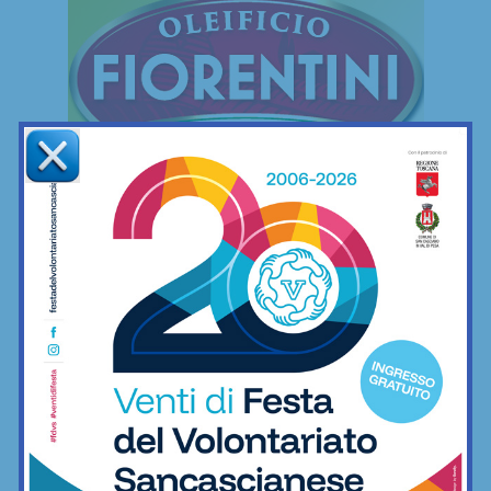
FREESTYLE
Freestyle
Le mie camminate mettendo ai piedi… il
minimo indispensabile
06/12/2022
Freestyle