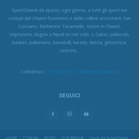
SportChianti dà spazio, ogni giorno, a tutti gli sport nei
comuni del Chianti fiorentino e delle colline circostanti: San
Casciano, Barberino Tavarnelle, Greve in Chianti,
Impruneta, Bagno a Ripoli (e non solo...). Calcio, pallavolo,
basket, pallamano, baseball, karate, danza, ginnastica,
ciclismo...
Contattaci:
3391552376 - info@sportchianti.it
SEGUICI
HOME
COMUNI
SPORT
LE RUBRICHE
Facce da SportChianti