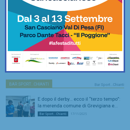
BAR SPORT...CHIANTI
Bar Sport...Chianti
E dopo il derby… ecco il “terzo tempo”:
la merenda comune di Grevigiana e...
17/11/2025
Bar Sport...Chianti