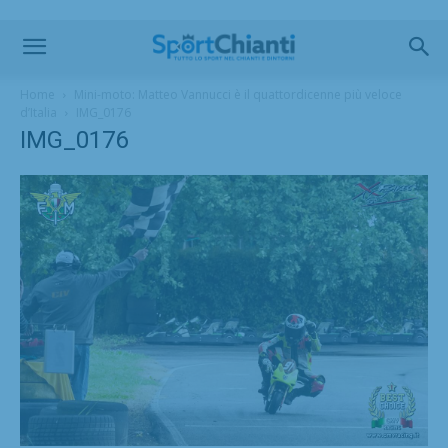
Home
Mini-moto: Matteo Vannucci è il quattordicenne più veloce
d’Italia
IMG_0176
IMG_0176