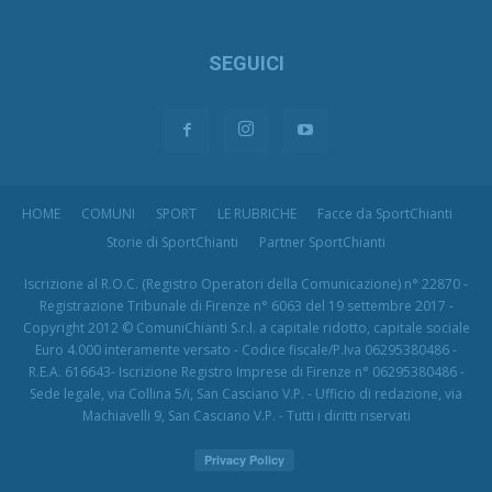
SEGUICI
HOME
COMUNI
SPORT
LE RUBRICHE
Facce da SportChianti
Storie di SportChianti
Partner SportChianti
Iscrizione al R.O.C. (Registro Operatori della Comunicazione) n° 22870 -
Registrazione Tribunale di Firenze n° 6063 del 19 settembre 2017 -
Copyright 2012 © ComuniChianti S.r.l. a capitale ridotto, capitale sociale
Euro 4.000 interamente versato - Codice fiscale/P.Iva 06295380486 -
R.E.A. 616643- Iscrizione Registro Imprese di Firenze n° 06295380486 -
Sede legale, via Collina 5/i, San Casciano V.P. - Ufficio di redazione, via
Machiavelli 9, San Casciano V.P. - Tutti i diritti riservati