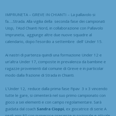
IMPRUNETA – GREVE IN CHIANTI – La pallavolo si
fa…..Strada. Alla vigilia della seconda fase dei campionati
Uisp, l’Asd Chianti Nord, in collaborazione con Pallavolo
Impruneta, aggiunge altre due nuove squadre al
calendario, dopo l’esordio a settembre dell’ Under 15.
Ai nastri di partenza quindi una formazione Under 12 e
un’altra Under 17, composte in prevalenza da bambine e
ragazze provenienti dal comune di Greve e in particolar
modo dalla frazione di Strada in Chianti.
L’Under 12, reduce dalla prima fase Fipav 3 x 3 vincendo
tutte le gare, si cimenterà nel suo primo campionato con
gioco a sei elementi e con campo regolamentare. Sarà
guidata dal coach
Sandra Cioppi
, ex giocatrice di serie A
negli anni 80 con numerose presenze in nazionale e attuale