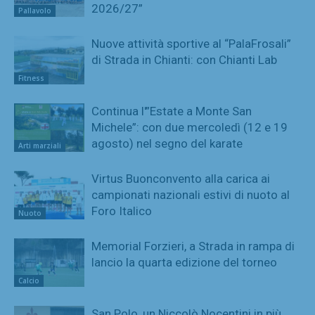
2026/27”
Pallavolo
Nuove attività sportive al “PalaFrosali”
di Strada in Chianti: con Chianti Lab
Fitness
Continua l'”Estate a Monte San
Michele”: con due mercoledì (12 e 19
agosto) nel segno del karate
Arti marziali
Virtus Buonconvento alla carica ai
campionati nazionali estivi di nuoto al
Foro Italico
Nuoto
Memorial Forzieri, a Strada in rampa di
lancio la quarta edizione del torneo
Calcio
San Polo, un Niccolò Nocentini in più…