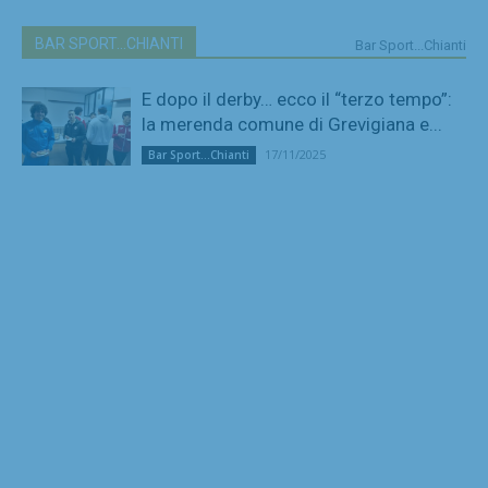
BAR SPORT...CHIANTI
Bar Sport...Chianti
E dopo il derby… ecco il “terzo tempo”:
la merenda comune di Grevigiana e...
17/11/2025
Bar Sport...Chianti