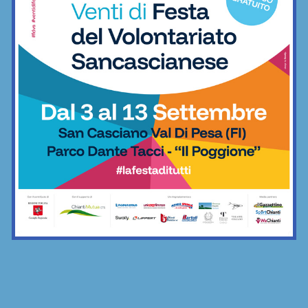
la rosa 2026/27
Impruneta Tavarnuzze, grande novità
per la prossima stagione: nasce la
squadra Under 18
Calcio
Tiro a volo: le vittorie di Sara Bongini
celebrate anche in palazzo comunale
Impruneta