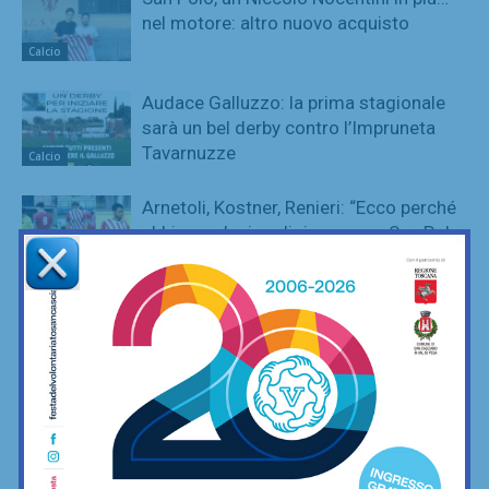
nel motore: altro nuovo acquisto
Calcio
Audace Galluzzo: la prima stagionale
sarà un bel derby contro l’Impruneta
Tavarnuzze
Calcio
Arnetoli, Kostner, Renieri: “Ecco perché
abbiamo deciso di rimanere a San Polo
in Terza categoria”
Calcio
Virtus Buonconvento protagonista ai
Campionati Italiani di Lifesaving:
trascinata da una super Chiara Costagli
Nuoto
L’Impruneta Tavarnuzze freme per il
ritorno in Prima Categoria: tra tre
settimane il via alla preparazione. Ecco
Calcio