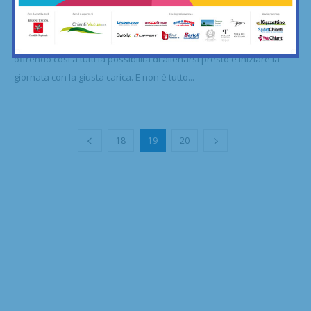
all’alba: più corsi, più...
16/10/2025
Il centro al Parco La Botte ha anticipato l’apertura alle 7 del mattino,
offrendo così a tutti la possibilità di allenarsi presto e iniziare la
giornata con la giusta carica. E non è tutto...
18
19
20