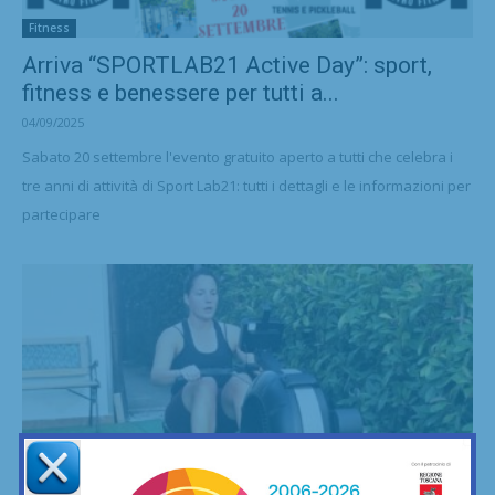
Fitness
Arriva “SPORTLAB21 Active Day”: sport,
fitness e benessere per tutti a...
04/09/2025
Sabato 20 settembre l'evento gratuito aperto a tutti che celebra i
tre anni di attività di Sport Lab21: tutti i dettagli e le informazioni per
partecipare
Fitness