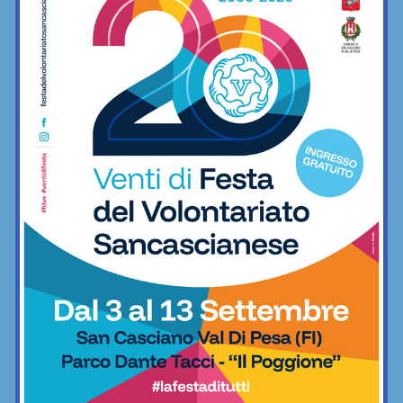
Hiro Challenge: la sfida per tutti allo
SPORTLAB21 Active Day di...
16/09/2025
Se ami le sfide o vuoi metterti alla prova in qualcosa di nuovo e
adrenalinico, non puoi perderti l’evento speciale che si terrà dalle
ore 11 a La Botte. Tutti i dettagli e le info per partecipare
Fitness
Il Centro Fitness “Sport Lab21”apre le porte