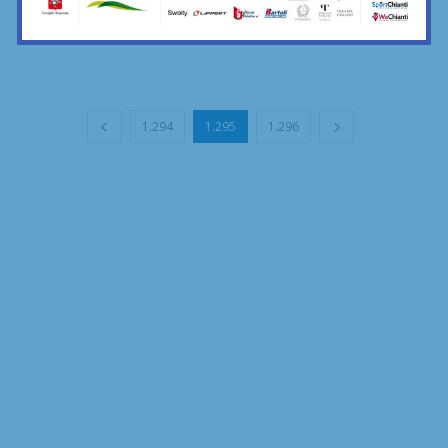
quartier generale biancazzurro arrivano notizie tutt’altro che
positive sull’infortunio del suo capitano: il classe...
1.294
1.295
1.296