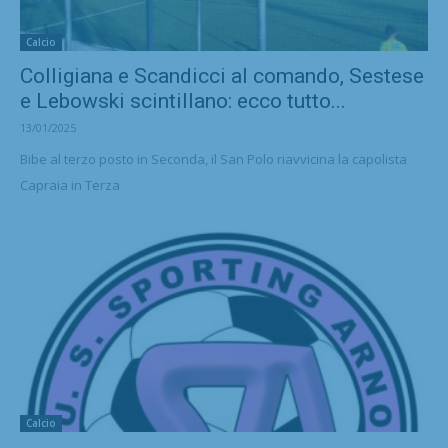
Calcio
Colligiana e Scandicci al comando, Sestese
e Lebowski scintillano: ecco tutto...
13/01/2025
Bibe al terzo posto in Seconda, il San Polo riavvicina la capolista
Capraia in Terza
Calcio