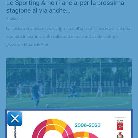
Lo Sporting Arno rilancia: per la prossima
stagione al via anche...
21/05/2020
La società scandiccese alla ripresa dell'attività schiererà al via una
squadra in più, in stretta collaborazione con il ds del settore
giovanile Maurizio Pini
Calcio
L’Impruneta Tavarnuzze si scatena nella
ripresa: 3-0 sul campo della Duccio...