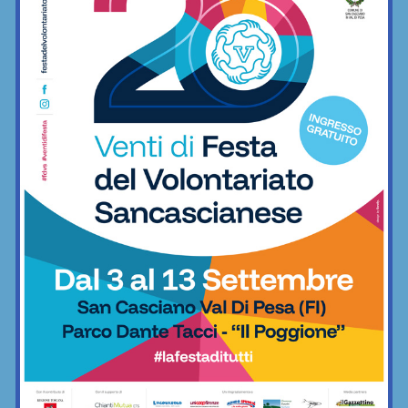
28/04/2024
Nel primo tempo decisive più volte le parate di Morganti. I
giallorossi ai play-out potrebbero vedersela contro il Mercatale
Calcio
Cerbaia, brutte notizie. Grave infortunio,
stagione finita per capitan Francesco Lotti
20/12/2019
CERBAIA (SAN CASCIANO) - Brutta tegola in casa Cerbaia. Dal