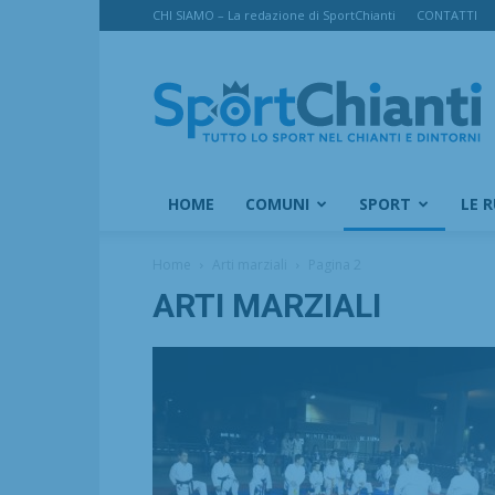
CHI SIAMO – La redazione di SportChianti
CONTATTI
SportChianti
HOME
COMUNI
SPORT
LE 
Home
Arti marziali
Pagina 2
ARTI MARZIALI