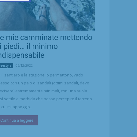
e mie camminate mettendo
i piedi… il minimo
ndispensabile
06/12/2022
reestyle
 il sentiero e la stagione lo permettono, vado
esso con un paio di sandali (ottimi sandali, devo
ecisare) estremamente minimali, con una suola
sì sottile e morbida che posso percepire il terreno
 cui mi appoggio...
Continua a leggere