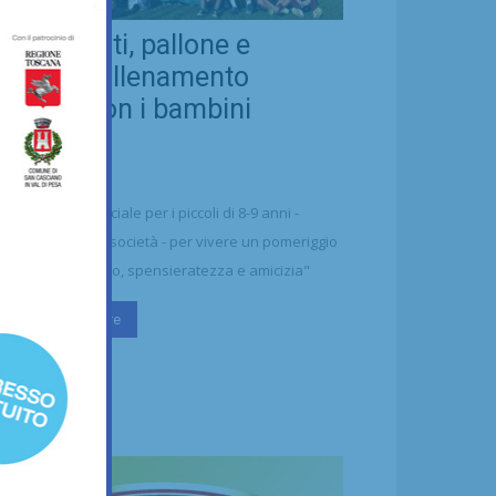
eal Chianti, pallone e
ellezza: allenamento
nsieme con i bambini
aharawi
21/07/2026
alcio
n'occasione speciale per i piccoli di 8-9 anni -
ttolineano dalla società - per vivere un pomeriggio
 puro divertimento, spensieratezza e amicizia"
Continua a leggere