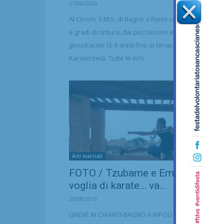
07/08/2024
Al Circolo S.M.S. di Bagno a Ripoli corsi per tutte le e
e gradi di cintura, dai piccolissimi allievi del
giocokarate (5-6 anni) fino ai tenaci “nonni” del
Karaterzetà. Tutte le info
Arti marziali
FOTO / Tzubame e Empi Dojo, la
voglia di karate… va...
20/08/2019
GREVE IN CHIANTI-BAGNO A RIPOLI - La voglia di