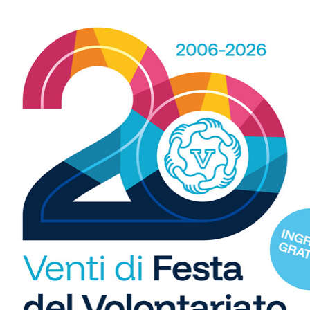
20/12/2018
R
tà
GREVE IN CHIANTI-BAGNO A RIPOLI - Il karate parla
sempre più la "lingua" di Greve in Chianti e, da
b
qualche tempo, di Bagno a...
i
S
C
"U
so
di
Arti marziali
La passione del karate per i più
piccoli, ad Antella. E...
06/10/2017
ANTELLA (BAGNO A RIPOLI) – Attenti, divertiti, curiosi.