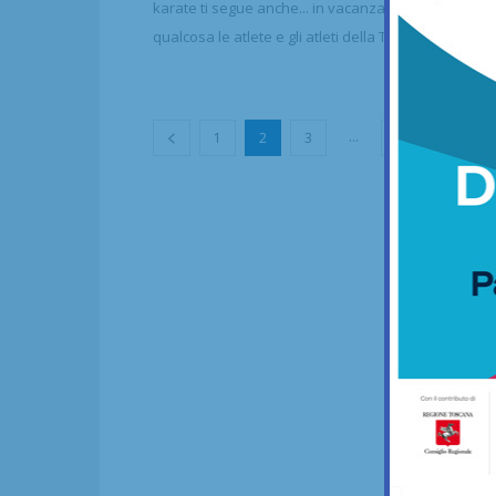
karate ti segue anche... in vacanza. Ne sanno
qualcosa le atlete e gli atleti della Tzubame Dojo...
...
1
2
3
36