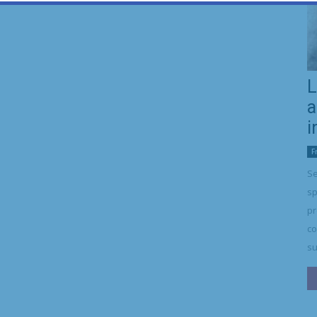
L
a
i
F
Se
sp
pr
co
su