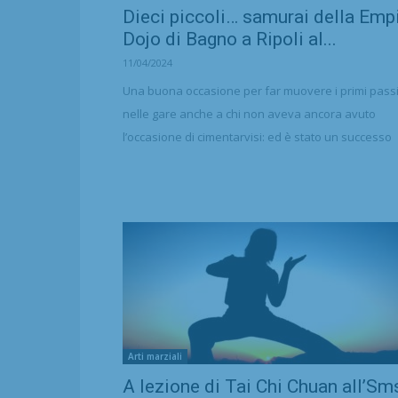
Dieci piccoli… samurai della Emp
Dojo di Bagno a Ripoli al...
11/04/2024
Una buona occasione per far muovere i primi pass
nelle gare anche a chi non aveva ancora avuto
l’occasione di cimentarvisi: ed è stato un successo
Arti marziali
A lezione di Tai Chi Chuan all’Sm