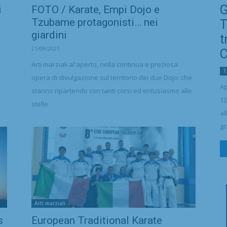
G
i
FOTO / Karate, Empi Dojo e
Tzubame protagonisti… nei
T
giardini
t
21/09/2021
C
i
Arti marziali al'aperto, nella continua e preziosa
T
opera di divulgazione sul territorio dei due Dojo: che
Ap
stanno ripartendo con tanti corsi ed entusiasmo alle
12
stelle
al
gr
Arti marziali
s
European Traditional Karate